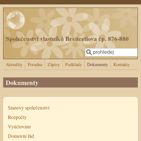
Přejít k hlavnímu obsahu
Společenství vlastníků Breitcetlova čp. 876-880
Hledat
Vyhledávání
Aktuality
Poradna
Zápisy
Podklady
Dokumenty
Kontakty
Dokumenty
Stanovy společenství
Rozpočty
Vyúčtování
Domovní řád